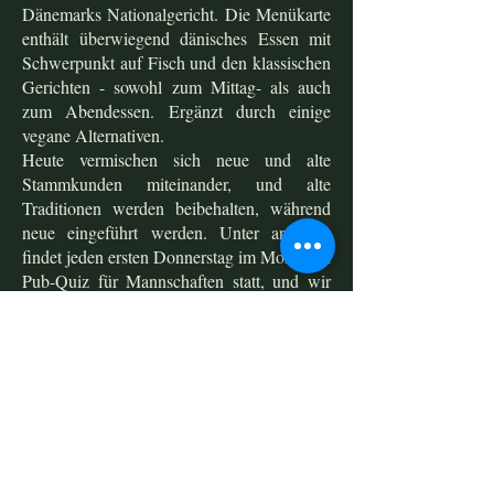
Dänemarks Nationalgericht. Die Menükarte
enthält überwiegend dänisches Essen mit
Schwerpunkt auf Fisch und den klassischen
Gerichten - sowohl zum Mittag- als auch
zum Abendessen. Ergänzt durch einige
vegane Alternativen.
Heute vermischen sich neue und alte
Stammkunden miteinander, und alte
Traditionen werden beibehalten, während
neue eingeführt werden. Unter anderem
findet jeden ersten Donnerstag im Monat ein
Pub-Quiz für Mannschaften statt, und wir
schalten natürlich unsere Bildschirme ein,
wenn die Nationalmannschaft oder andere
große Mannschaften Fußball spielen. Wir
aktualisieren regelmäßig unsere
verschiedenen Veranstaltungen auf
Facebook.
Wir sind stolz darauf, dass sich jeder in
einer unprätentiösen und angenehmen