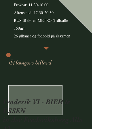
Frokost:
11.30-16.00
Aftensmad: 17.30-20.30
BUS til døren METRO (frdb.alle
150m)
26 ølhaner og fodbold på skærmen
Ej længere billard
Frederik VI - BIER &
ESSEN
in der Frederiksberg Alle
42