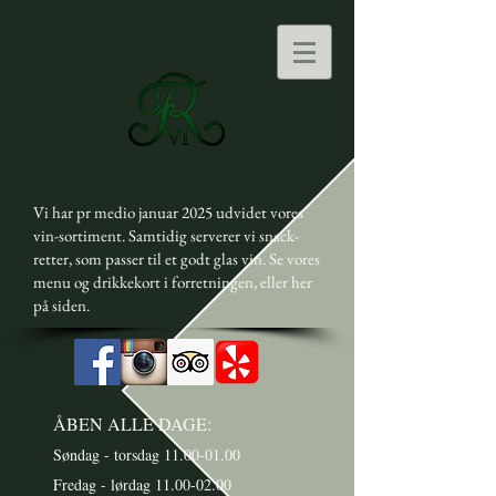
Vi har pr medio januar 2025 udvidet vores
vin-sortiment. Samtidig serverer vi snack-
retter, som passer til et godt glas vin. Se vores
menu og drikkekort i forretningen, eller her
på siden.
ÅBEN ALLE DAGE:
Søndag - torsdag
11.00-01.00
Fredag - lørdag 11.00-02.00